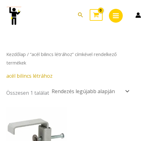
Skip
Main
to
Search
Menu
content
Kezdőlap
/ “acél bilincs létrához” címkével rendelkező
termékek
acél bilincs létrához
Összesen 1 találat