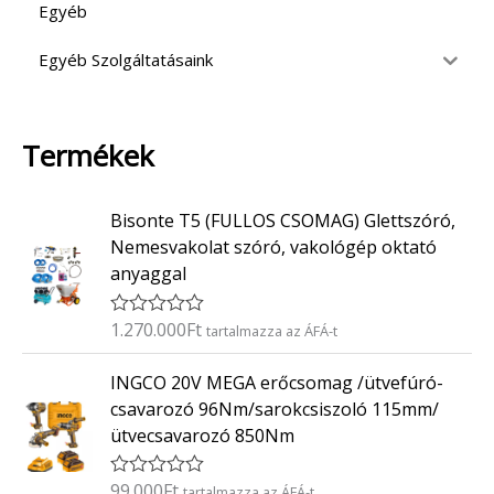
Egyéb
Egyéb Szolgáltatásaink
Termékek
Bisonte T5 (FULLOS CSOMAG) Glettszóró,
Nemesvakolat szóró, vakológép oktató
anyaggal
1.270.000
Ft
É
tartalmazza az ÁFÁ-t
r
t
INGCO 20V MEGA erőcsomag /ütvefúró-
é
k
csavarozó 96Nm/sarokcsiszoló 115mm/
e
ütvecsavarozó 850Nm
l
é
s
:
99.000
Ft
É
tartalmazza az ÁFÁ-t