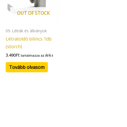
OUT OF STOCK
09. Létrák és állványok
Létratoldó bilincs 1db
(storch)
3.490
Ft
tartalmazza az ÁFÁ-t
Tovább olvasom