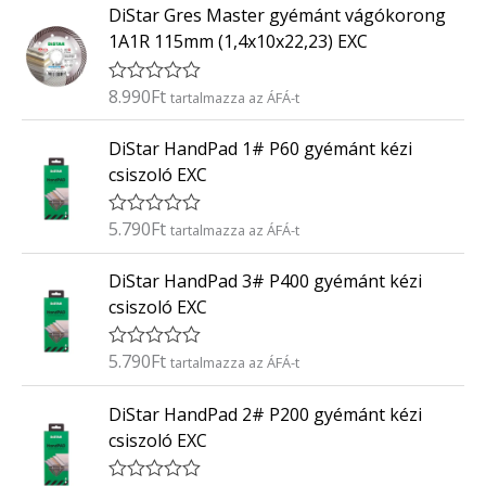
0
DiStar Gres Master gyémánt vágókorong
é
/
k
5
1A1R 115mm (1,4x10x22,23) EXC
e
l
é
8.990
Ft
É
tartalmazza az ÁFÁ-t
s
r
:
t
0
DiStar HandPad 1# P60 gyémánt kézi
é
/
k
5
csiszoló EXC
e
l
é
5.790
Ft
É
tartalmazza az ÁFÁ-t
s
r
:
t
0
DiStar HandPad 3# P400 gyémánt kézi
é
/
k
5
csiszoló EXC
e
l
é
5.790
Ft
É
tartalmazza az ÁFÁ-t
s
r
:
t
0
DiStar HandPad 2# P200 gyémánt kézi
é
/
k
5
csiszoló EXC
e
l
é