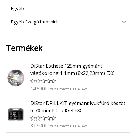
Egyéb
Egyéb Szolgáltatásaink
Termékek
DiStar Esthete 125mm gyémánt
vágókorong 1,1mm (8x22,23mm) EXC
14.590
Ft
É
tartalmazza az ÁFÁ-t
r
t
DiStar DRILLKIT gyémánt lyukfúró készet
é
k
6-70 mm + CoolGel EXC
e
l
é
31.900
Ft
É
tartalmazza az ÁFÁ-t
s
r
:
t