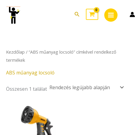
Skip
Main
to
Search
Menu
content
Kezdőlap
/ “ABS műanyag locsoló” címkével rendelkező
termékek
ABS műanyag locsoló
Összesen 1 találat