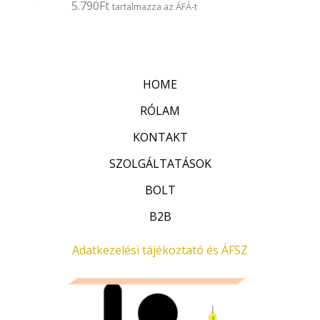
5.790
Ft
É
tartalmazza az ÁFÁ-t
s
r
:
t
0
é
/
k
5
e
l
HOME
é
s
:
RÓLAM
0
/
KONTAKT
5
SZOLGÁLTATÁSOK
BOLT
B2B
Adatkezelési tájékoztató és ÁFSZ