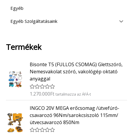
Egyéb
Egyéb Szolgáltatásaink
Termékek
Bisonte T5 (FULLOS CSOMAG) Glettszóró,
Nemesvakolat szóró, vakológép oktató
anyaggal
1.270.000
Ft
É
tartalmazza az ÁFÁ-t
r
t
INGCO 20V MEGA erőcsomag /ütvefúró-
é
k
csavarozó 96Nm/sarokcsiszoló 115mm/
e
ütvecsavarozó 850Nm
l
é
s