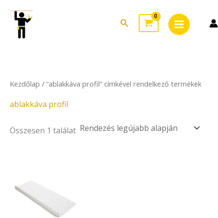
Skip
Main
to
Search
Menu
content
Kezdőlap
/ “ablakkáva profil” címkével rendelkező termékek
ablakkáva profil
Összesen 1 találat