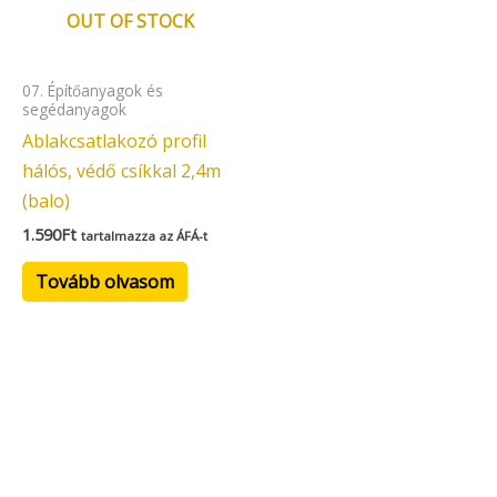
OUT OF STOCK
07. Építőanyagok és
segédanyagok
Ablakcsatlakozó profil
hálós, védő csíkkal 2,4m
(balo)
1.590
Ft
tartalmazza az ÁFÁ-t
Tovább olvasom