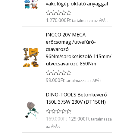
vakológép oktató anyaggal
1.270.000
Ft
É
tartalmazza az ÁFÁ-t
r
t
INGCO 20V MEGA
é
k
erőcsomag /ütvefúró-
e
csavarozó
l
é
96Nm/sarokcsiszoló 115mm/
s
ütvecsavarozó 850Nm
:
0
/
5
99.000
Ft
É
tartalmazza az ÁFÁ-t
r
t
O
C
DINO-TOOLS Betonkeverő
é
r
u
k
150L 375W 230V (DT150H)
e
i
r
l
g
r
é
169.000
Ft
129.000
Ft
É
s
tartalmazza
i
e
r
:
az ÁFÁ-t
n
n
t
0
é
/
a
t