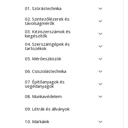
01. Szórástechnika
02. Szintezőlézerek és
távolságmérők
03. Kéziszerszámok és
kiegészítők
04. Szerszámgépek és
tartozékok
05. Mérőeszközök
06. Csiszolástechnika
07. Építőanyagok és
segédanyagok
08. Munkavédelem
09. Létrák és állványok
10. Márkáink