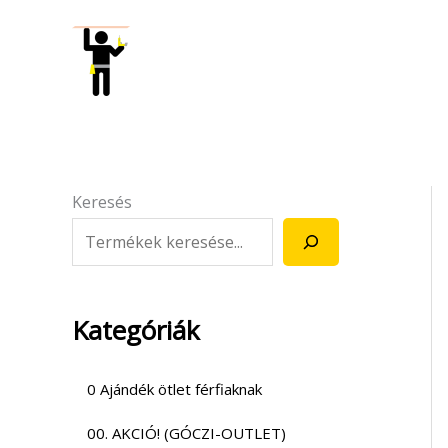
Skip
to
content
Keresés
Kategóriák
0 Ajándék ötlet férfiaknak
00. AKCIÓ! (GÓCZI-OUTLET)