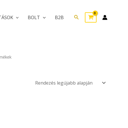
Search
TÁSOK
BOLT
B2B
rmékek